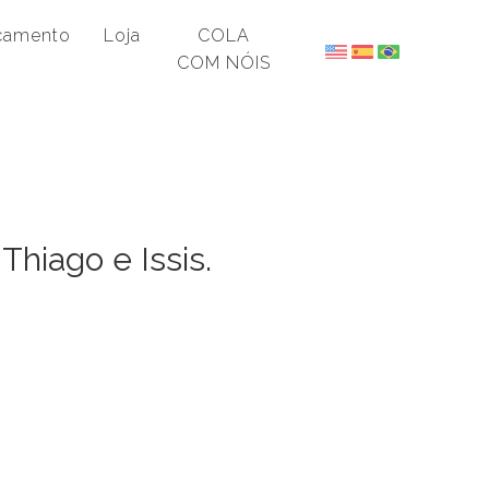
NÓIS
çamento
Loja
COLA
COM NÓIS
hiago e Issis.