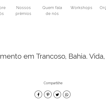
nós
bre
Nossos
Quem fala
Workshops
Or
ós
prêmios
de nós
mento em Trancoso, Bahia. Vida, T
Compartilhe